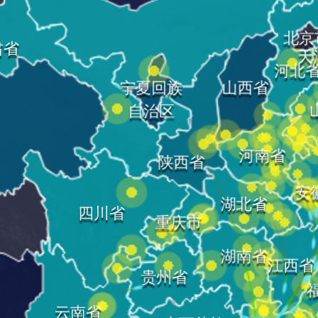
北京
肃省
天
河北
宁夏回族
山西省
自治区
河南省
陕西省
安
湖北省
四川省
重庆市
湖南省
江西省
贵州省
云南省