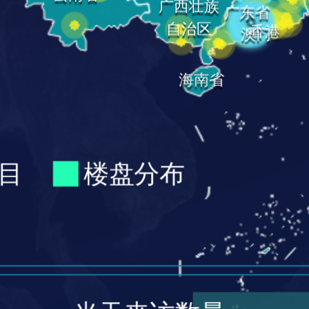
广西壮族
广东省
自治区
香港
澳门
海南省
目
楼盘分布